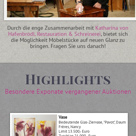
Durch die enge Zusammenarbeit mit
Katharina von
Hafenbrödl, Restauration & Schreinerei
, bietet sich
die Möglichkeit Möbelstücke auf neuen Glanz zu
bringen. Fragen Sie uns danach!
Highlights
Besondere Exponate vergangener Auktionen
Vase
Bedeutende Glas-Ziervase, "Pavot", Daum
Frères, Nancy
Limit 13.500,- Euro
Zuschlag 21.000,- Euro