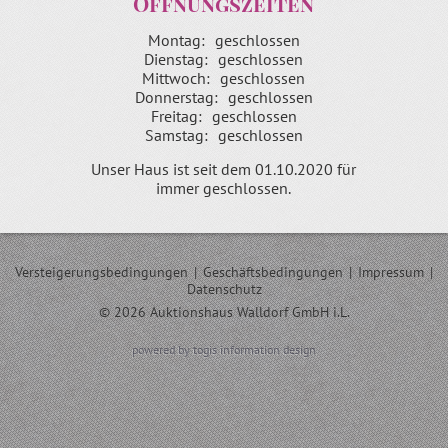
Öffnungszeiten
Montag:
geschlossen
Dienstag:
geschlossen
Mittwoch:
geschlossen
Donnerstag:
geschlossen
Freitag:
geschlossen
Samstag:
geschlossen
Unser Haus ist seit dem 01.10.2020 für
immer geschlossen.
Versteigerungsbedingungen
|
Geschäftsbedingungen
|
Impressum
|
Datenschutz
© 2026 Auktionshaus Walldorf GmbH i.L.
powered by togis information design